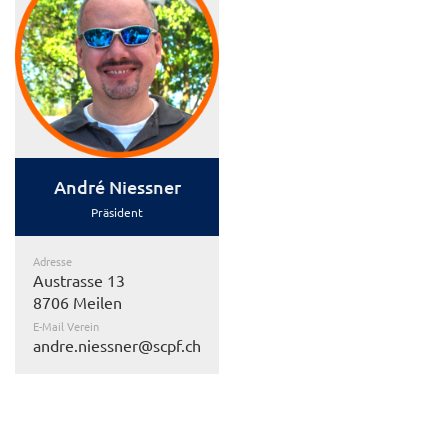
André Niessner
Präsident
Adresse
Austrasse 13
8706 Meilen
E-Mail Verein
andre.niessner@scpf.ch