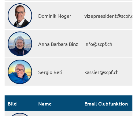
Dominik Noger
vizepraesident@scpf.ch
Anna Barbara Binz
info@scpf.ch
Sergio Beti
kassier@scpf.ch
Bild
Name
Email Clubfunktion
Carmen Kappler
revisor@scpf.ch